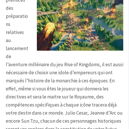
des
préparatio
ns
relatives
au
lancement
de
l’aventure millénaire du jeu Rise of Kingdoms, il est aussi
nécessaire de choisir une idole d’empereurs qui ont
marqués l’histoire de la monarchie à ces époques. En
effet, même si vous êtes le joueur qui donnera les
directives et sera le maitre sur le Royaume, des
compétences spécifiques à chaque icône tracera déjà
votre destin dans ce monde. Julio Cesar, Jeanne d’Arc ou
encore Sun Tzu, chacun de ces personnages historiques
seront vos repères dans la constitution de votre futur