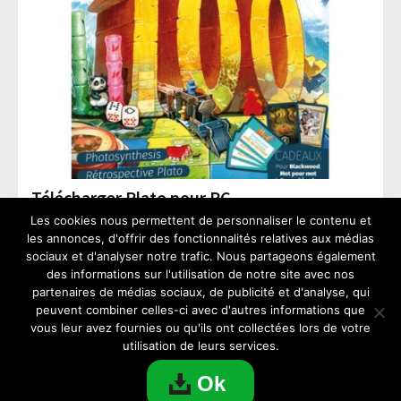
Télécharger Plato pour PC
Les cookies nous permettent de personnaliser le contenu et
les annonces, d'offrir des fonctionnalités relatives aux médias
JEUX
sociaux et d'analyser notre trafic. Nous partageons également
des informations sur l'utilisation de notre site avec nos
partenaires de médias sociaux, de publicité et d'analyse, qui
peuvent combiner celles-ci avec d'autres informations que
vous leur avez fournies ou qu'ils ont collectées lors de votre
utilisation de leurs services.
Copyright © 2026
PC Paradise
Téléchargement d'applications et de jeux pour PC |
Mentions légales
|
Ok
Contact