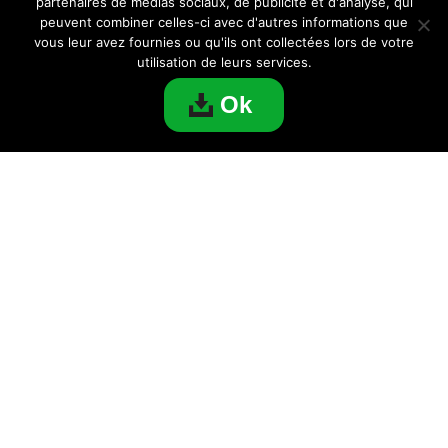
partenaires de médias sociaux, de publicité et d'analyse, qui
peuvent combiner celles-ci avec d'autres informations que
vous leur avez fournies ou qu'ils ont collectées lors de votre
utilisation de leurs services.
Ok
Télécharger Viber pour PC
APPLICATIONS
Copyright © 2026
PC Paradise
Téléchargement d'applications et de jeux pour PC |
Mentions légales
|
Contact