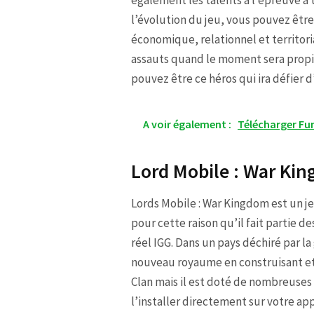
également les talents à l’épreuve à 
l’évolution du jeu, vous pouvez être 
économique, relationnel et territori
assauts quand le moment sera propic
pouvez être ce héros qui ira défier 
A voir également :
Télécharger Fu
Lord Mobile : War Ki
Lords Mobile : War Kingdom est un j
pour cette raison qu’il fait partie de
réel IGG. Dans un pays déchiré par l
nouveau royaume en construisant et 
Clan mais il est doté de nombreuses
l’installer directement sur votre ap